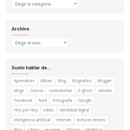
Categorías
Archivo
Archivo
Suelo hablar de…
Aprendices
Bilbao
blog
blogeaños
blogger
blogs
Ciencia
contraseñas
E-ghost
ebooks
Facebook
feed
Fotografía
Google
Hoy por Hoy
icities
identidad digital
inteligencia artificial
Internet
lecturas breves
libro
Libros
mujeres
Música
Nireblog