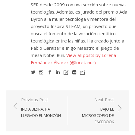
SER desde 2009 con una sección sobre nuevas
tecnologías. Además, es jurado del premio Ada
Byron a la mujer tecnóloga y mentora del
proyecto Inspira STEAM, un proyecto que
busca el fomento de la vocación científico-
tecnológica entre las niñas. Ha creado junto a
Pablo Garaizar e Iñigo Maestro el juego de
mesa Nobel Run.
View all posts by Lorena
Fernández Álvarez (@loretahur)
Navegación
Previous Post
Next Post
de
INDIA BIZIRA. HA
BAJO EL
entradas
LLEGADO EL MONZÓN
MICROSCOPIO DE
FACEBOOK