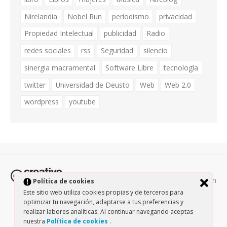
Nirelandia
Nobel Run
periodismo
privacidad
Propiedad Intelectual
publicidad
Radio
redes sociales
rss
Seguridad
silencio
sinergia macramental
Software Libre
tecnología
twitter
Universidad de Deusto
Web
Web 2.0
wordpress
youtube
Todos los contenidos de esta página están
Política de cookies
protegidos por la licencia
Creative Commons Attribution-
Este sitio web utiliza cookies propias y de terceros para
NonCommercial-ShareAlike 3.0.
/
Política de privacidad
/
optimizar tu navegación, adaptarse a tus preferencias y
realizar labores analíticas. Al continuar navegando aceptas
Theme by Design Lab
nuestra
Política de cookies
.