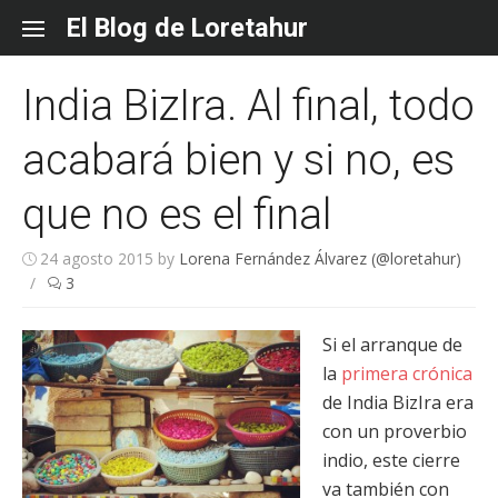
Skip
El Blog de Loretahur
to
content
India BizIra. Al final, todo
acabará bien y si no, es
que no es el final
24 agosto 2015
by
Lorena Fernández Álvarez (@loretahur)
/
3
Si el arranque de
la
primera crónica
de India BizIra era
con un proverbio
indio, este cierre
va también con