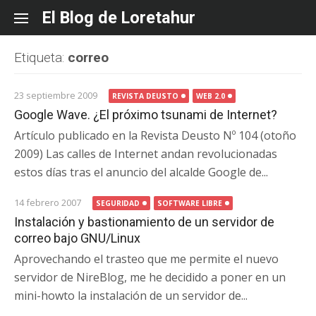
Skip
El Blog de Loretahur
to
content
Etiqueta:
correo
23 septiembre 2009
REVISTA DEUSTO
WEB 2.0
Google Wave. ¿El próximo tsunami de Internet?
Artículo publicado en la Revista Deusto Nº 104 (otoño
2009) Las calles de Internet andan revolucionadas
estos días tras el anuncio del alcalde Google de...
14 febrero 2007
SEGURIDAD
SOFTWARE LIBRE
Instalación y bastionamiento de un servidor de
correo bajo GNU/Linux
Aprovechando el trasteo que me permite el nuevo
servidor de NireBlog, me he decidido a poner en un
mini-howto la instalación de un servidor de...