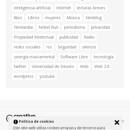
inteligencia artificial
Internet
lecturas breves
libro
Libros
mujeres
Música
Nireblog
Nirelandia
Nobel Run
periodismo
privacidad
Propiedad Intelectual
publicidad
Radio
redes sociales
rss
Seguridad
silencio
sinergia macramental
Software Libre
tecnología
twitter
Universidad de Deusto
Web
Web 2.0
wordpress
youtube
Todos los contenidos de esta página están
Política de cookies
protegidos por la licencia
Creative Commons Attribution-
Este sitio web utiliza cookies propias y de terceros para