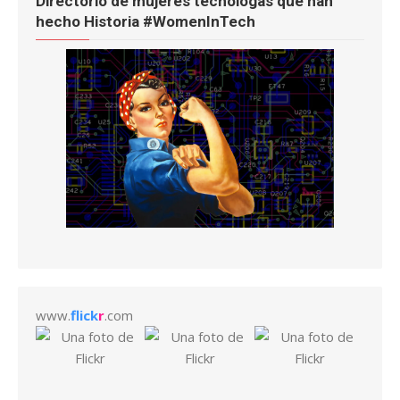
Directorio de mujeres tecnólogas que han
hecho Historia #WomenInTech
www.
flick
r
.com