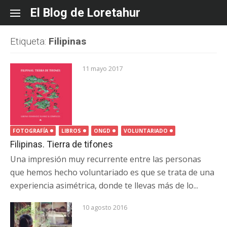
Skip
El Blog de Loretahur
to
content
Etiqueta:
Filipinas
11 mayo 2017
FOTOGRAFÍA
LIBROS
ONGD
VOLUNTARIADO
Filipinas. Tierra de tifones
Una impresión muy recurrente entre las personas
que hemos hecho voluntariado es que se trata de una
experiencia asimétrica, donde te llevas más de lo...
10 agosto 2016