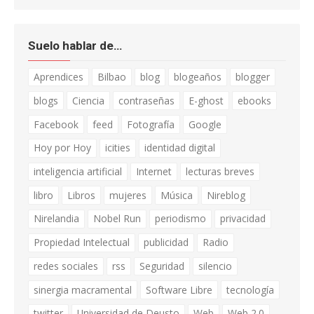
Suelo hablar de…
Aprendices
Bilbao
blog
blogeaños
blogger
blogs
Ciencia
contraseñas
E-ghost
ebooks
Facebook
feed
Fotografía
Google
Hoy por Hoy
icities
identidad digital
inteligencia artificial
Internet
lecturas breves
libro
Libros
mujeres
Música
Nireblog
Nirelandia
Nobel Run
periodismo
privacidad
Propiedad Intelectual
publicidad
Radio
redes sociales
rss
Seguridad
silencio
sinergia macramental
Software Libre
tecnología
twitter
Universidad de Deusto
Web
Web 2.0