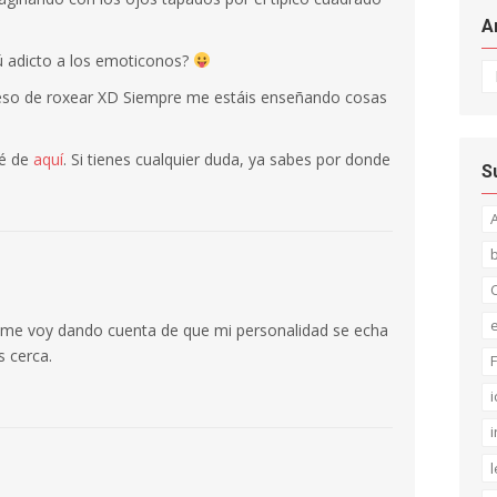
A
ú adicto a los emoticonos?
Ar
eso de roxear XD Siempre me estáis enseñando cosas
ué de
aquí
. Si tienes cualquier duda, ya sabes por donde
S
C
me voy dando cuenta de que mi personalidad se echa
 cerca.
F
i
i
l