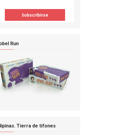
obel Run
ilipinas. Tierra de tifones