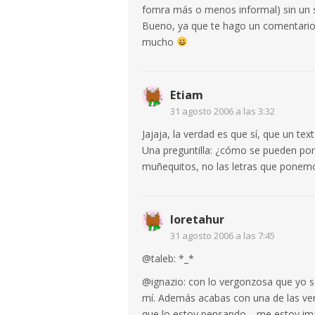
fomra más o menos informal) sin un 
Bueno, ya que te hago un comentario,
mucho
Etiam
31 agosto 2006 a las 3:32
Jajaja, la verdad es que sí, que un t
Una preguntilla: ¿cómo se pueden pon
muñequitos, no las letras que ponemo
loretahur
31 agosto 2006 a las 7:45
@taleb: *_*
@ignazio: con lo vergonzosa que yo so
mí. Además acabas con una de las ven
que lo estoy pensando… me estoy ima