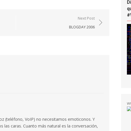
D
q
#
Next Post
BLOGDAY 2006
w
z (teléfono, VoIP) no necesitamos emoticonos. Y
as caras. Cuanto más natural es la conversación,