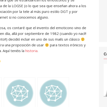
 para que se estandaricen los emoticonos y se
ia de la LOGSE (o lo que sea que enseñan ahora a los
iación por la tele al más puro estilo DGT y por
arnet si no conocemos alguno.
cosa, os contaré que el invento del emoticono vino de
en día, allá por septiembre de 1982 (cuando yo nací!!
to!!) decidió incluir en uno de sus mails un clásico
 Era una proposición de usar
para textos irónicos y
 Aquí tenéis la
historia
.
C