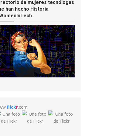
irectorio de mujeres tecnólogas
ue han hecho Historia
WomenInTech
ww.
flick
r
.com