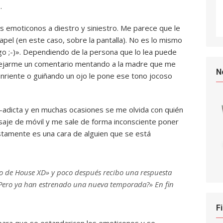
.
s emoticonos a diestro y siniestro. Me parece que le
pel (en este caso, sobre la pantalla). No es lo mismo
go ;-)». Dependiendo de la persona que lo lea puede
 dejarme un comentario mentando a la madre que me
N
 sonriente o guiñando un ojo le pone ese tono jocoso
-adicta y en muchas ocasiones se me olvida con quién
aje de móvil y me sale de forma inconsciente poner
stamente es una cara de alguien que se está
lo de House XD»
y poco después recibo una respuesta
 ¿Pero ya han estrenado una nueva temporada?» En fin
F