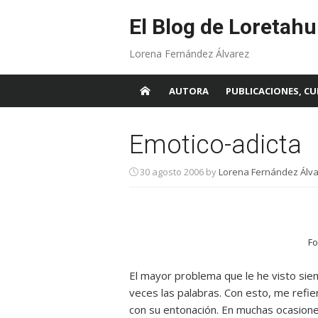
Skip
to
El Blog de Loretahu
content
Lorena Fernández Álvarez
AUTORA
PUBLICACIONES, CU
Emotico-adicta
30 agosto 2006
by
Lorena Fernández Álva
Fo
El mayor problema que le he visto sie
veces las palabras. Con esto, me refie
con su entonación. En muchas ocasion