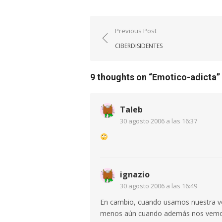
Navegación
Previous Post
de
CIBERDISIDENTES
entradas
9 thoughts on “
Emotico-adicta
”
Taleb
30 agosto 2006 a las 16:37
ignazio
30 agosto 2006 a las 16:49
En cambio, cuando usamos nuestra vo
menos aún cuando además nos vemos l