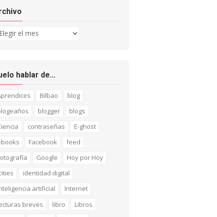
rchivo
chivo
uelo hablar de…
Aprendices
Bilbao
blog
blogeaños
blogger
blogs
iencia
contraseñas
E-ghost
ebooks
Facebook
feed
otografía
Google
Hoy por Hoy
cities
identidad digital
nteligencia artificial
Internet
ecturas breves
libro
Libros