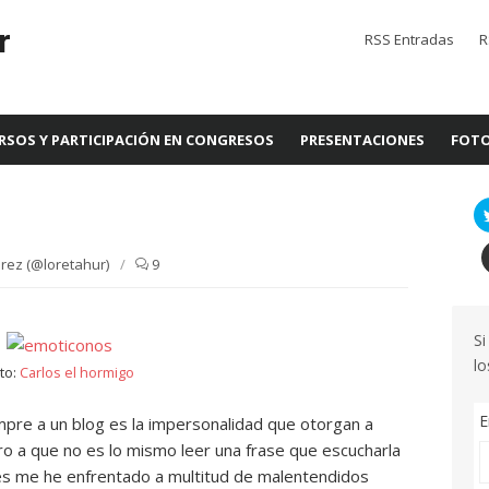
r
RSS Entradas
R
RSOS Y PARTICIPACIÓN EN CONGRESOS
PRESENTACIONES
FOTO
rez (@loretahur)
/
9
Si
lo
to:
Carlos el hormigo
E
mpre a un blog es la impersonalidad que otorgan a
ro a que no es lo mismo leer una frase que escucharla
es me he enfrentado a multitud de malentendidos