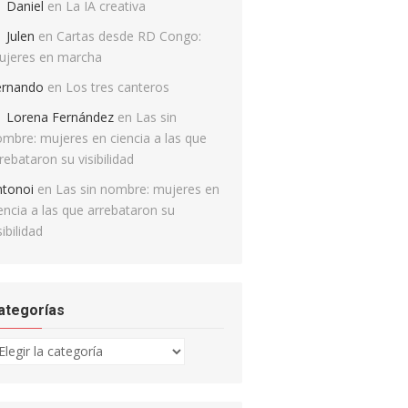
Daniel
en
La IA creativa
Julen
en
Cartas desde RD Congo:
ujeres en marcha
ernando
en
Los tres canteros
Lorena Fernández
en
Las sin
mbre: mujeres en ciencia a las que
rebataron su visibilidad
ntonoi
en
Las sin nombre: mujeres en
encia a las que arrebataron su
sibilidad
ategorías
tegorías