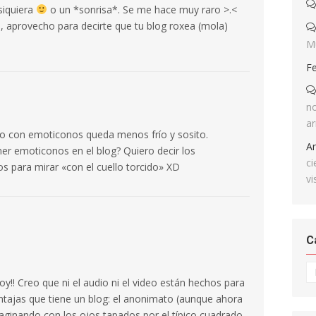
siquiera
o un *sonrisa*. Se me hace muy raro >.<
 aprovecho para decirte que tu blog roxea (mola)
M
F
no
ar
exto con emoticonos queda menos frío y sosito.
A
er emoticonos en el blog? Quiero decir los
ci
s para mirar «con el cuello torcido» XD
vi
C
Ca
y!! Creo que ni el audio ni el video están hechos para
tajas que tiene un blog: el anonimato (aunque ahora
ginando con los ojos tapados por el típico cuadrado