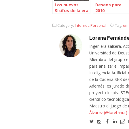
Los nuevos
Deseos para
Sísifos de la era
2010
digital
Category:
Internet
,
Personal
Tag:
em
Lorena Fernánde
Ingeniera salsera. Ac
Universidad de Deusto
Miembro del grupo e
para analizar el impa
Inteligencia Artifici
de la Cadena SER des
Además, es jurado de
proyecto Inspira STE
científico-tecnológic
Maestro el juego de
Álvarez (@loretahur)