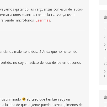
vayamos quitando las vergüenzas con esto del audio-
ienciar a unos cuantos. Los de la LOGSE ya usan
Ú
ara vender micrófonos.
Leer más
.
Ru
otencia los malentendidos. :S Anda que no he tenido
ertido, no soy un adicto del uso de los emoticonos
St
St
Ú
indiscriminado
Yo creo que también soy un
a la idea de que la gente pueda escribir (almenos de