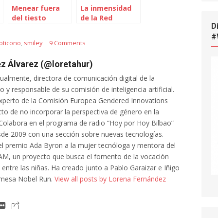
Menear fuera
La inmensidad
del tiesto
de la Red
D
#
oticono
,
smiley
9 Comments
z Álvarez (@loretahur)
tualmente, directora de comunicación digital de la
 y responsable de su comisión de inteligencia artificial.
xperto de la Comisión Europea Gendered Innovations
cto de no incorporar la perspectiva de género en la
al. Colabora en el programa de radio “Hoy por Hoy Bilbao”
de 2009 con una sección sobre nuevas tecnologías.
l premio Ada Byron a la mujer tecnóloga y mentora del
AM, un proyecto que busca el fomento de la vocación
a entre las niñas. Ha creado junto a Pablo Garaizar e Iñigo
 mesa Nobel Run.
View all posts by Lorena Fernández