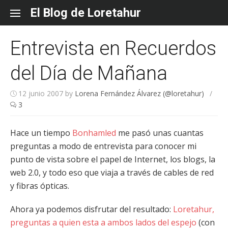
Skip
El Blog de Loretahur
to
content
Entrevista en Recuerdos
del Día de Mañana
12 junio 2007
by
Lorena Fernández Álvarez (@loretahur)
/
3
Hace un tiempo
Bonhamled
me pasó unas cuantas
preguntas a modo de entrevista para conocer mi
punto de vista sobre el papel de Internet, los blogs, la
web 2.0, y todo eso que viaja a través de cables de red
y fibras ópticas.
Ahora ya podemos disfrutar del resultado:
Loretahur,
preguntas a quien esta a ambos lados del espejo
(con