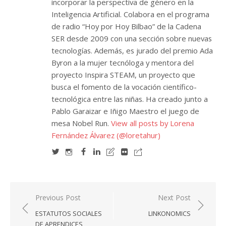
incorporar la perspectiva de género en la
Inteligencia Artificial. Colabora en el programa
de radio “Hoy por Hoy Bilbao” de la Cadena
SER desde 2009 con una sección sobre nuevas
tecnologías. Además, es jurado del premio Ada
Byron a la mujer tecnóloga y mentora del
proyecto Inspira STEAM, un proyecto que
busca el fomento de la vocación científico-
tecnológica entre las niñas. Ha creado junto a
Pablo Garaizar e Iñigo Maestro el juego de
mesa Nobel Run.
View all posts by Lorena
Fernández Álvarez (@loretahur)
Navegación
Previous Post
Next Post
de
ESTATUTOS SOCIALES
LINKONOMICS
entradas
DE APRENDICES