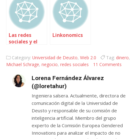
Las redes
Linkonomics
sociales y el
ocio: ¿de las
calles al
Category:
Universidad de Deusto
,
Web 2.0
Tag:
dinero
,
ordenador o
Michael Schrage
,
negocio
,
redes sociales
11 Comments
del ordenador
a las calles?
Lorena Fernández Álvarez
(@loretahur)
Ingeniera salsera. Actualmente, directora de
comunicación digital de la Universidad de
Deusto y responsable de su comisión de
inteligencia artificial. Miembro del grupo
experto de la Comisión Europea Gendered
Innovations para analizar el impacto de no