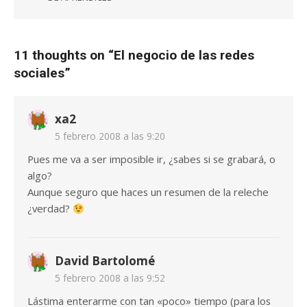
11 thoughts on “
El negocio de las redes
sociales
”
xa2
5 febrero 2008 a las 9:20
Pues me va a ser imposible ir, ¿sabes si se grabará, o
algo?
Aunque seguro que haces un resumen de la releche
¿verdad?
David Bartolomé
5 febrero 2008 a las 9:52
Lástima enterarme con tan «poco» tiempo (para los