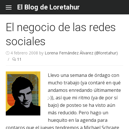
Skip
El Blog de Loretahur
to
content
El negocio de las redes
sociales
4 febrero 2008
by
Lorena Fernández Álvarez (@loretahur)
/
11
Llevo una semana de órdago con
mucho trabajo (ya contaré en qué
andamos enredando últimamente
;-)), así que mi ritmo (ya de por sí
bajo) de posteo se ha visto aún
más reducido. Pero hago un
huequito en la agenda para
contaros que el jueves tendremos a Michael Schrage