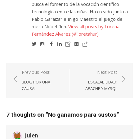
busca el fomento de la vocación científico-
tecnológica entre las niñas. Ha creado junto a
Pablo Garaizar e Iñigo Maestro el juego de
mesa Nobel Run.
View all posts by Lorena
Fernández Álvarez (@loretahur)
Navegación
Previous Post
Next Post
de
BLOG POR UNA
ESCALABILIDAD:
entradas
CAUSA!
APACHE Y MYSQL
7 thoughts on “
No ganamos para sustos
”
Julen