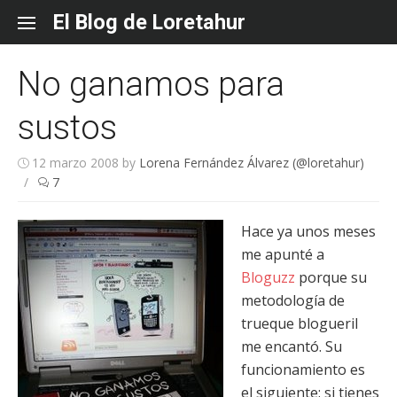
Skip
El Blog de Loretahur
to
content
No ganamos para
sustos
12 marzo 2008
by
Lorena Fernández Álvarez (@loretahur)
/
7
Hace ya unos meses
me apunté a
Bloguzz
porque su
metodología de
trueque blogueril
me encantó. Su
funcionamiento es
el siguiente: si tienes