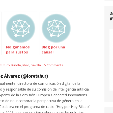
D
#
No ganamos
Blog por una
para sustos
causa!
,
futuro
,
Kindle
,
libro
,
Sevilla
5 Comments
z Álvarez (@loretahur)
tualmente, directora de comunicación digital de la
 y responsable de su comisión de inteligencia artificial.
xperto de la Comisión Europea Gendered Innovations
cto de no incorporar la perspectiva de género en la
al. Colabora en el programa de radio “Hoy por Hoy Bilbao”
de 2009 con una sección sobre nuevas tecnologías.