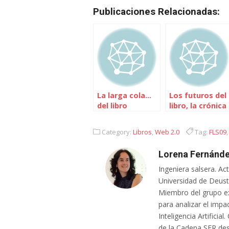
Publicaciones Relacionadas:
La larga cola…
Los futuros del
del libro
libro, la crónica
Category:
Libros
,
Web 2.0
Tag:
FLS09
Lorena Fernánde
Ingeniera salsera. Ac
Universidad de Deusto
Miembro del grupo e
para analizar el impa
Inteligencia Artifici
de la Cadena SER des