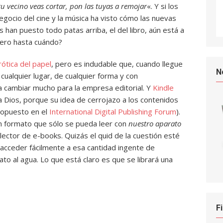
tu vecino veas cortar, pon las tuyas a remojar
«. Y si los
gocio del cine y la música ha visto cómo las nuevas
s han puesto todo patas arriba, el del libro, aún está a
ero hasta cuándo?
rótica del papel
, pero es indudable que, cuando llegue
N
n cualquier lugar, de cualquier forma y con
a cambiar mucho para la empresa editorial. Y
Kindle
s a Dios, porque su idea de cerrojazo a los contenidos
ropuesto en el
International Digital Publishing Forum
).
n formato que sólo se pueda leer con
nuestro aparato
 lector de e-books. Quizás el quid de la cuestión esté
 acceder fácilmente a esa cantidad ingente de
gato al agua. Lo que está claro es que se librará una
F