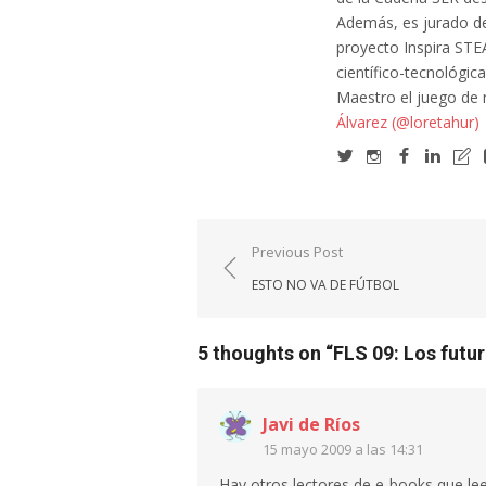
Además, es jurado de
proyecto Inspira STE
científico-tecnológic
Maestro el juego de
Álvarez (@loretahur)
Navegación
Previous Post
de
ESTO NO VA DE FÚTBOL
entradas
5 thoughts on “
FLS 09: Los futur
Javi de Ríos
15 mayo 2009 a las 14:31
Hay otros lectores de e-books que le