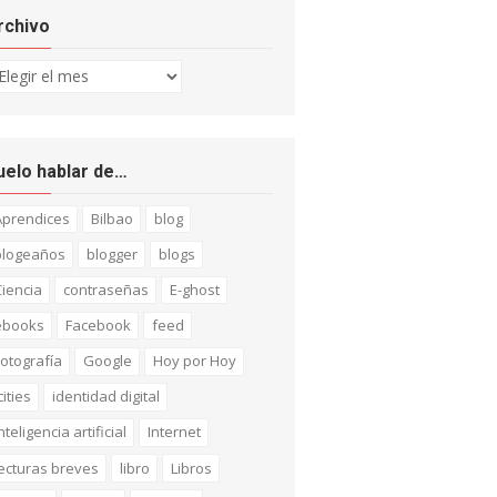
rchivo
chivo
uelo hablar de…
Aprendices
Bilbao
blog
blogeaños
blogger
blogs
iencia
contraseñas
E-ghost
ebooks
Facebook
feed
otografía
Google
Hoy por Hoy
cities
identidad digital
nteligencia artificial
Internet
ecturas breves
libro
Libros