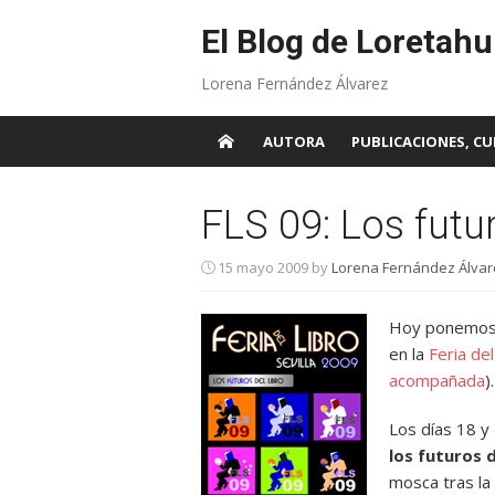
Skip
to
El Blog de Loretahu
content
Lorena Fernández Álvarez
AUTORA
PUBLICACIONES, CU
FLS 09: Los futur
15 mayo 2009
by
Lorena Fernández Álvar
Hoy ponemos e
en la
Feria del
acompañada
).
Los días 18 y
los futuros d
mosca tras la