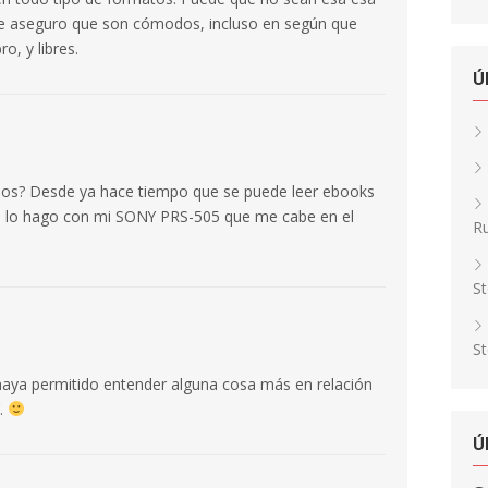
o te aseguro que son cómodos, incluso en según que
o, y libres.
Ú
nos? Desde ya hace tiempo que se puede leer ebooks
 Yo lo hago con mi SONY PRS-505 que me cabe en el
Ru
St
St
 haya permitido entender alguna cosa más en relación
’.
Ú