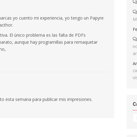
marcas yo cuento mi experiencia, yo tengo un Papyre
M
acthor.
F
tiva. El único problema es las falta de PDFs
arato, aunque hay programillas para remaquetar
no
mo,
ar
A
ci
vi
ato esta semana para publicar mis impresiones.
C
Ca