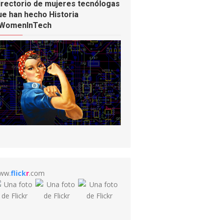
irectorio de mujeres tecnólogas
ue han hecho Historia
WomenInTech
ww.
flick
r
.com