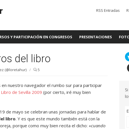
r
RSS Entradas
R
RSOS Y PARTICIPACIÓN EN CONGRESOS
PRESENTACIONES
FOTO
os del libro
ez (@loretahur)
/
5
n nuestro navegador el rumbo sur para participar
Si
 Libro de Sevilla 2009
(por cierto, iré muy bien
lo
E
 19 de mayo se celebran unas jornadas para hablar de
el libro
. Y es que este mundo también está con la
 oreja, porque como muy bien recita el dicho: «
cuando