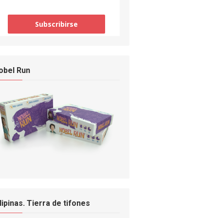
obel Run
ilipinas. Tierra de tifones