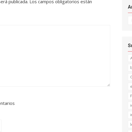
será publicada.
Los campos obligatorios están
A
Ar
S
C
F
entarios
i
i
l