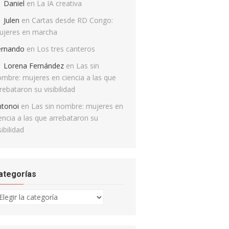
Daniel
en
La IA creativa
Julen
en
Cartas desde RD Congo:
ujeres en marcha
ernando
en
Los tres canteros
Lorena Fernández
en
Las sin
mbre: mujeres en ciencia a las que
rebataron su visibilidad
ntonoi
en
Las sin nombre: mujeres en
encia a las que arrebataron su
sibilidad
ategorías
tegorías