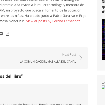
D
l premio Ada Byron a la mujer tecnóloga y mentora del
q
AM, un proyecto que busca el fomento de la vocación
#
a entre las niñas. Ha creado junto a Pablo Garaizar e Iñigo
 mesa Nobel Run.
View all posts by Lorena Fernández
Next Post
LA COMUNICACIÓN, MÁS ALLÁ DEL CANAL
os del libro
”
w
en todo tipo de formatos. Puede que no sean esa esa