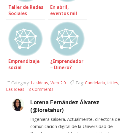
Taller de Redes
En abril,
Sociales
eventos mil
Virtuales –
iCities 09
Emprendizaje
¿Emprendedor
social
= Dinero?
Preparando la
mesa de I-
Category:
LasIdeas
,
Web 2.0
Tag:
Candelaria
,
icities
,
Cities
Las Ideas
8 Comments
Lorena Fernández Álvarez
(@loretahur)
Ingeniera salsera. Actualmente, directora de
comunicación digital de la Universidad de