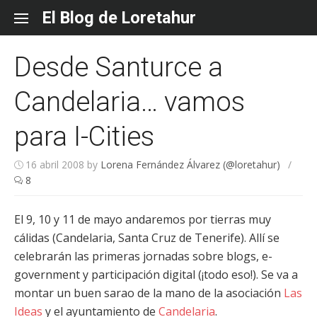
Skip
El Blog de Loretahur
to
content
Desde Santurce a
Candelaria… vamos
para I-Cities
16 abril 2008
by
Lorena Fernández Álvarez (@loretahur)
/
8
El 9, 10 y 11 de mayo andaremos por tierras muy
cálidas (Candelaria, Santa Cruz de Tenerife). Allí se
celebrarán las primeras jornadas sobre blogs, e-
government y participación digital (¡todo eso!). Se va a
montar un buen sarao de la mano de la asociación
Las
Ideas
y el ayuntamiento de
Candelaria
.