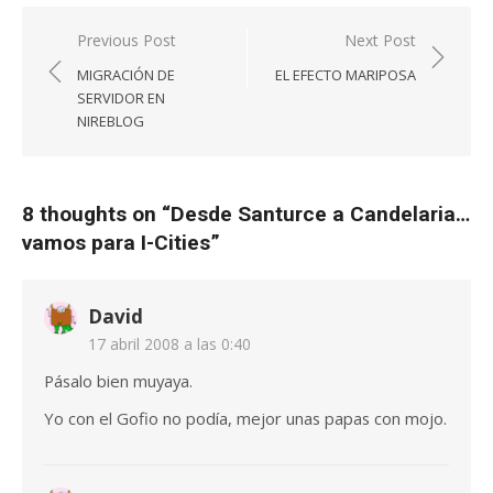
Navegación
Previous Post
Next Post
de
MIGRACIÓN DE
EL EFECTO MARIPOSA
entradas
SERVIDOR EN
NIREBLOG
8 thoughts on “
Desde Santurce a Candelaria…
vamos para I-Cities
”
David
17 abril 2008 a las 0:40
Pásalo bien muyaya.
Yo con el Gofio no podía, mejor unas papas con mojo.