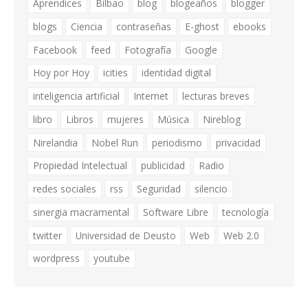
Aprendices
Bilbao
blog
blogeaños
blogger
blogs
Ciencia
contraseñas
E-ghost
ebooks
Facebook
feed
Fotografía
Google
Hoy por Hoy
icities
identidad digital
inteligencia artificial
Internet
lecturas breves
libro
Libros
mujeres
Música
Nireblog
Nirelandia
Nobel Run
periodismo
privacidad
Propiedad Intelectual
publicidad
Radio
redes sociales
rss
Seguridad
silencio
sinergia macramental
Software Libre
tecnología
twitter
Universidad de Deusto
Web
Web 2.0
wordpress
youtube