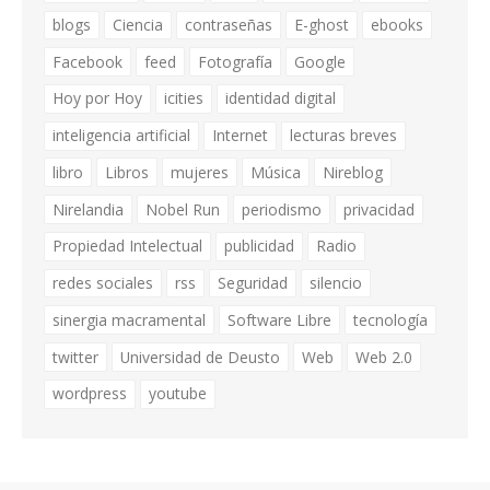
blogs
Ciencia
contraseñas
E-ghost
ebooks
Facebook
feed
Fotografía
Google
Hoy por Hoy
icities
identidad digital
inteligencia artificial
Internet
lecturas breves
libro
Libros
mujeres
Música
Nireblog
Nirelandia
Nobel Run
periodismo
privacidad
Propiedad Intelectual
publicidad
Radio
redes sociales
rss
Seguridad
silencio
sinergia macramental
Software Libre
tecnología
twitter
Universidad de Deusto
Web
Web 2.0
wordpress
youtube