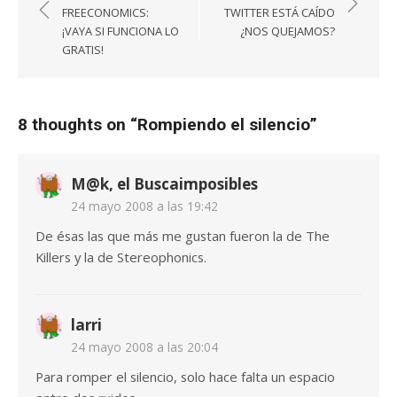
de
FREECONOMICS:
TWITTER ESTÁ CAÍDO
entradas
¡VAYA SI FUNCIONA LO
¿NOS QUEJAMOS?
GRATIS!
8 thoughts on “
Rompiendo el silencio
”
M@k, el Buscaimposibles
24 mayo 2008 a las 19:42
De ésas las que más me gustan fueron la de The
Killers y la de Stereophonics.
larri
24 mayo 2008 a las 20:04
Para romper el silencio, solo hace falta un espacio