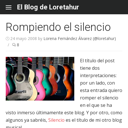
Skip
El Blog de Loretahur
to
content
Rompiendo el silencio
24 mayo 2008
by
Lorena Fernández Álvarez (@loretahur)
/
8
El título del post
tiene dos
interpretaciones:
por un lado, con
esta entrada quiero
romper el silencio
en el que se ha
visto inmerso últimamente este blog. Y por otro, como
algunos ya sabréis,
Silencio
es el título de mi otro blog
musical.