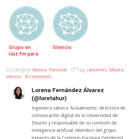
2008… o los
mejores
silencios
Grupo en
Silencio
last.fm para
Silencio
Category:
Música
,
Personal
Tag:
canciones
,
Música
,
silencio
8 Comments
Lorena Fernández Álvarez
(@loretahur)
Ingeniera salsera. Actualmente, directora de
comunicación digital de la Universidad de
Deusto y responsable de su comisión de
inteligencia artificial. Miembro del grupo
experto de la Comisión Europea Gendered