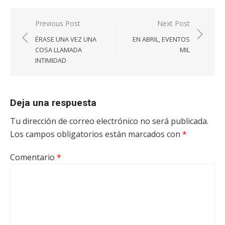
Navegación
Previous Post
Next Post
de
ÉRASE UNA VEZ UNA
EN ABRIL, EVENTOS
entradas
COSA LLAMADA
MIL
INTIMIDAD
Deja una respuesta
Tu dirección de correo electrónico no será publicada.
Los campos obligatorios están marcados con
*
Comentario
*