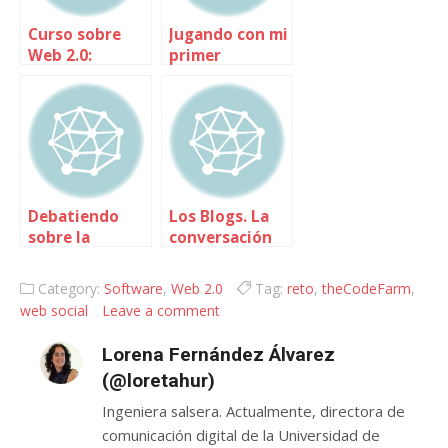
Curso sobre
Jugando con mi
Web 2.0:
primer
Introducción
twitterbot
Debatiendo
Los Blogs. La
sobre la
conversación
identidad
llegó a la Red
digital
Category:
Software
,
Web 2.0
Tag:
reto
,
theCodeFarm
,
web social
Leave a comment
Lorena Fernández Álvarez
(@loretahur)
Ingeniera salsera. Actualmente, directora de
comunicación digital de la Universidad de