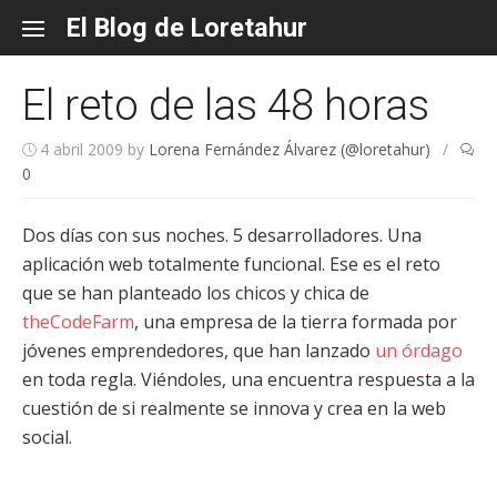
Skip
El Blog de Loretahur
to
content
El reto de las 48 horas
4 abril 2009
by
Lorena Fernández Álvarez (@loretahur)
/
0
Dos días con sus noches. 5 desarrolladores. Una
aplicación web totalmente funcional. Ese es el reto
que se han planteado los chicos y chica de
theCodeFarm
, una empresa de la tierra formada por
jóvenes emprendedores, que han lanzado
un órdago
en toda regla. Viéndoles, una encuentra respuesta a la
cuestión de si realmente se innova y crea en la web
social.