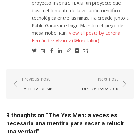
proyecto Inspira STEAM, un proyecto que
busca el fomento de la vocación científico-
tecnológica entre las niñas. Ha creado junto a
Pablo Garaizar e Iñigo Maestro el juego de
mesa Nobel Run.
View all posts by Lorena
Fernández Álvarez (@loretahur)
Navegación
Previous Post
Next Post
de
LA “LISTA” DE SINDE
DESEOS PARA 2010
entradas
9 thoughts on “
The Yes Men: a veces es
necesaria una mentira para sacar a relucir
una verdad
”