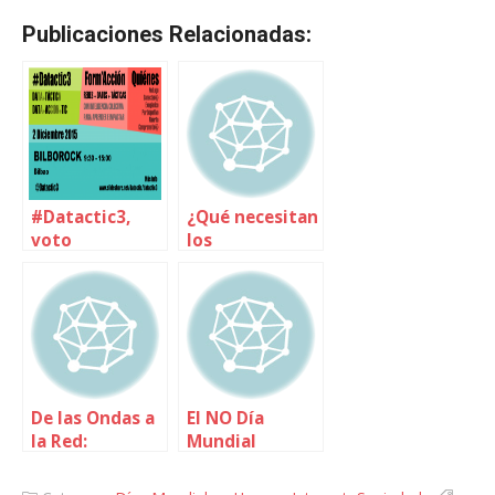
Publicaciones Relacionadas:
#Datactic3,
¿Qué necesitan
voto
los
consciente e
desarrolladores
informado el
de software
#20D
para montar
aplicaciones de
colaboración
con éxito? A
parte, claro
De las Ondas a
El NO Día
está, de
la Red:
Mundial
dinero…
noviembre y
Contra el
diciembre de
Cáncer