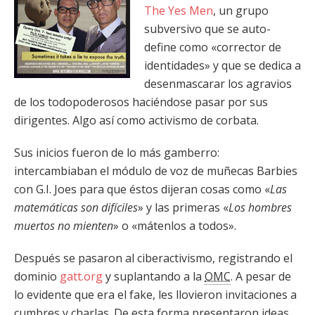
The Yes Men
, un grupo
subversivo que se auto-
define como «corrector de
identidades» y que se dedica a
desenmascarar los agravios
de los todopoderosos haciéndose pasar por sus
dirigentes. Algo así como activismo de corbata.
Sus inicios fueron de lo más gamberro:
intercambiaban el módulo de voz de muñecas Barbies
con G.I. Joes para que éstos dijeran cosas como «
Las
matemáticas son difíciles
» y las primeras «
Los hombres
muertos no mienten
» o «mátenlos a todos».
Después se pasaron al ciberactivismo, registrando el
dominio
gatt.org
y suplantando a la
OMC
. A pesar de
lo evidente que era el fake, les llovieron invitaciones a
cumbres y charlas. De esta forma presentaron ideas