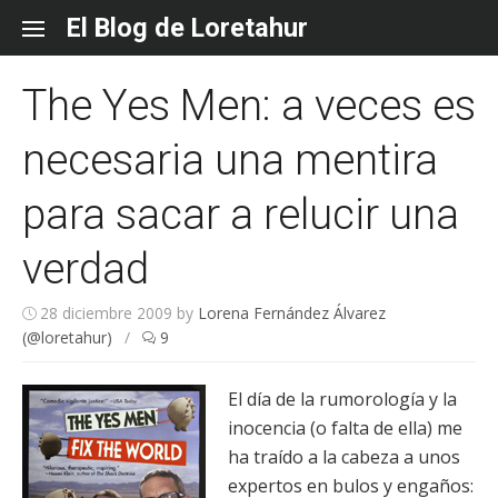
Skip
El Blog de Loretahur
to
content
The Yes Men: a veces es
necesaria una mentira
para sacar a relucir una
verdad
28 diciembre 2009
by
Lorena Fernández Álvarez
(@loretahur)
/
9
El día de la rumorología y la
inocencia (o falta de ella) me
ha traído a la cabeza a unos
expertos en bulos y engaños: