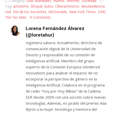
Category:
Días Mundiales
,
Humor
,
Internet
,
Sociedad
2009
Tag:
activismo
,
Bhopal
,
bulos
,
Ciberactivismo
,
desobediencia
civil
,
Día de los Inocentes
,
McDonalds
,
New York Times
,
OMC
,
The Yes Men
9 Comments
Lorena Fernández Álvarez
(@loretahur)
Ingeniera salsera. Actualmente, directora de
comunicación digital de la Universidad de
Deusto y responsable de su comisión de
inteligencia artificial. Miembro del grupo
experto de la Comisión Europea Gendered
Innovations para analizar el impacto de no
incorporar la perspectiva de género en la
Inteligencia Artificial. Colabora en el programa
de radio “Hoy por Hoy Bilbao” de la Cadena
SER desde 2009 con una sección sobre nuevas
tecnologías. Además, es jurado del premio Ada
Byron a la mujer tecnóloga y mentora del