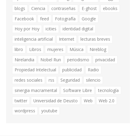
blogs
Ciencia
contraseñas
E-ghost
ebooks
Facebook
feed
Fotografía
Google
Hoy por Hoy
icities
identidad digital
inteligencia artificial
Internet
lecturas breves
libro
Libros
mujeres
Música
Nireblog
Nirelandia
Nobel Run
periodismo
privacidad
Propiedad Intelectual
publicidad
Radio
redes sociales
rss
Seguridad
silencio
sinergia macramental
Software Libre
tecnología
twitter
Universidad de Deusto
Web
Web 2.0
wordpress
youtube