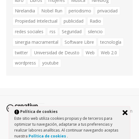
libro
Libros
mujeres
Música
Nireblog
Nirelandia
Nobel Run
periodismo
privacidad
Propiedad Intelectual
publicidad
Radio
redes sociales
rss
Seguridad
silencio
sinergia macramental
Software Libre
tecnología
twitter
Universidad de Deusto
Web
Web 2.0
wordpress
youtube
Todos los contenidos de esta página están
Política de cookies
protegidos por la licencia
Creative Commons Attribution-
Este sitio web utiliza cookies propias y de terceros para
NonCommercial-ShareAlike 3.0.
/
Política de privacidad
/
optimizar tu navegación, adaptarse a tus preferencias y
realizar labores analíticas. Al continuar navegando aceptas
Theme by Design Lab
nuestra
Política de cookies
.