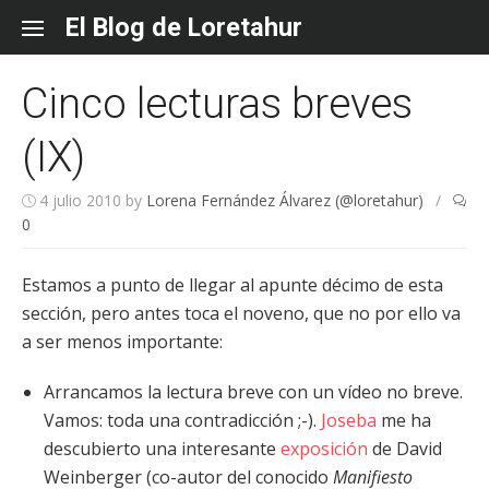
Skip
El Blog de Loretahur
to
content
Cinco lecturas breves
(IX)
4 julio 2010
by
Lorena Fernández Álvarez (@loretahur)
/
0
Estamos a punto de llegar al apunte décimo de esta
sección, pero antes toca el noveno, que no por ello va
a ser menos importante:
Arrancamos la lectura breve con un vídeo no breve.
Vamos: toda una contradicción ;-).
Joseba
me ha
descubierto una interesante
exposición
de David
Weinberger (co-autor del conocido
Manifiesto