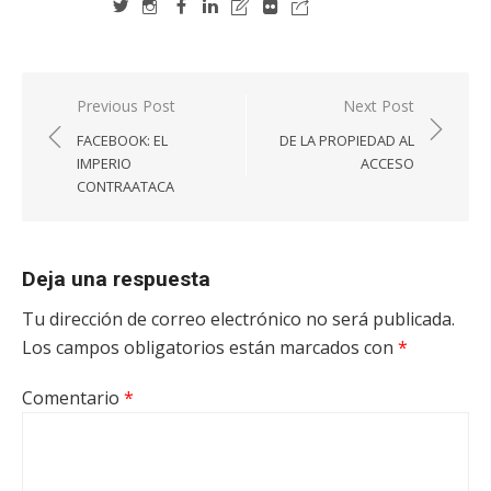
Navegación
Previous Post
Next Post
de
FACEBOOK: EL
DE LA PROPIEDAD AL
entradas
IMPERIO
ACCESO
CONTRAATACA
Deja una respuesta
Tu dirección de correo electrónico no será publicada.
Los campos obligatorios están marcados con
*
Comentario
*