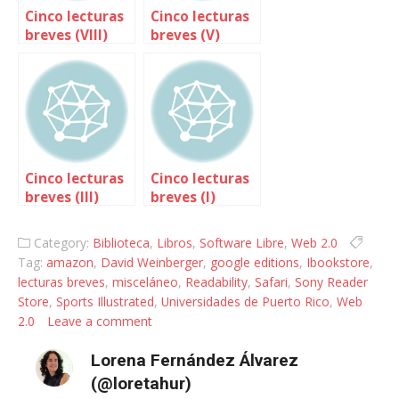
Cinco lecturas
Cinco lecturas
breves (VIII)
breves (V)
Cinco lecturas
Cinco lecturas
breves (III)
breves (I)
Category:
Biblioteca
,
Libros
,
Software Libre
,
Web 2.0
Tag:
amazon
,
David Weinberger
,
google editions
,
Ibookstore
,
lecturas breves
,
misceláneo
,
Readability
,
Safari
,
Sony Reader
Store
,
Sports Illustrated
,
Universidades de Puerto Rico
,
Web
2.0
Leave a comment
Lorena Fernández Álvarez
(@loretahur)