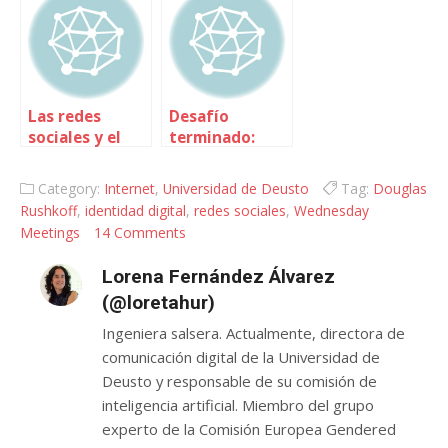
NO estés tú
Las redes
Desafío
sociales y el
terminado:
ocio: ¿de las
Ubuntu ganó
calles al
de calle
Category:
Internet
,
Universidad de Deusto
Tag:
Douglas
ordenador o
Rushkoff
,
identidad digital
,
redes sociales
,
Wednesday
del ordenador
Meetings
14 Comments
a las calles?
Lorena Fernández Álvarez
(@loretahur)
Ingeniera salsera. Actualmente, directora de
comunicación digital de la Universidad de
Deusto y responsable de su comisión de
inteligencia artificial. Miembro del grupo
experto de la Comisión Europea Gendered