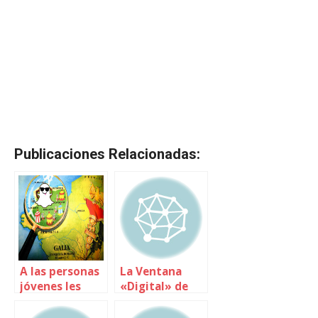
Publicaciones Relacionadas:
A las personas
La Ventana
jóvenes les
«Digital» de
gustan las
JoHari
redes donde