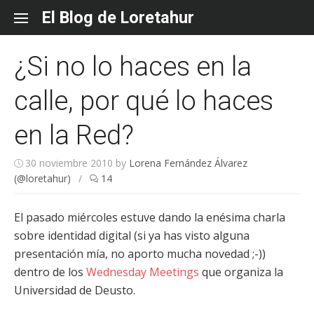
Skip
El Blog de Loretahur
to
content
¿Si no lo haces en la
calle, por qué lo haces
en la Red?
30 noviembre 2010
by
Lorena Fernández Álvarez
(@loretahur)
/
14
El pasado miércoles estuve dando la enésima charla
sobre identidad digital (si ya has visto alguna
presentación mía, no aporto mucha novedad ;-))
dentro de los
Wednesday Meetings
que organiza la
Universidad de Deusto.