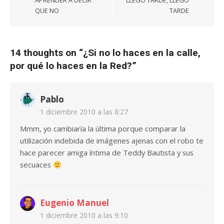
APRENDER A DECIR
LLEGO TARDE, LLEGO
entradas
QUE NO
TARDE
14 thoughts on “
¿Si no lo haces en la calle,
por qué lo haces en la Red?
”
Pablo
1 diciembre 2010 a las 8:27
Mmm, yo cambiaría la última porque comparar la
utilización indebida de imágenes ajenas con el robo te
hace parecer amiga íntima de Teddy Bautista y sus
secuaces
Eugenio Manuel
1 diciembre 2010 a las 9:10