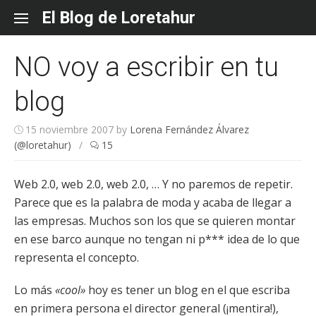
Skip
El Blog de Loretahur
to
content
NO voy a escribir en tu
blog
15 noviembre 2007
by
Lorena Fernández Álvarez
(@loretahur)
/
15
Web 2.0, web 2.0, web 2.0, … Y no paremos de repetir.
Parece que es la palabra de moda y acaba de llegar a
las empresas. Muchos son los que se quieren montar
en ese barco aunque no tengan ni p*** idea de lo que
representa el concepto.
Lo más
«cool»
hoy es tener un blog en el que escriba
en primera persona el director general (¡mentira!),