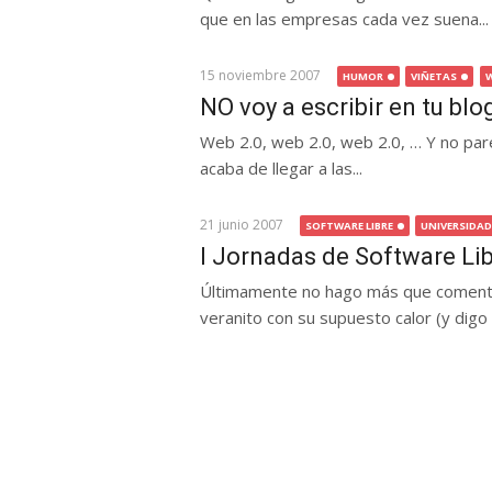
que en las empresas cada vez suena...
15 noviembre 2007
HUMOR
VIÑETAS
W
NO voy a escribir en tu blo
Web 2.0, web 2.0, web 2.0, … Y no par
acaba de llegar a las...
21 junio 2007
SOFTWARE LIBRE
UNIVERSIDAD
I Jornadas de Software Li
Últimamente no hago más que comentar
veranito con su supuesto calor (y digo