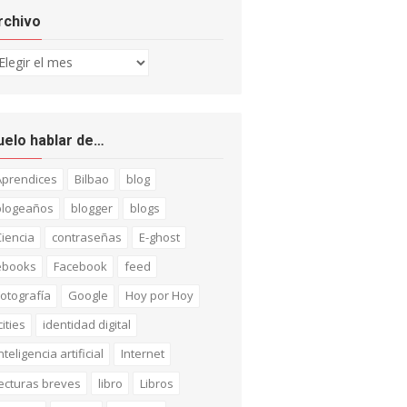
rchivo
chivo
uelo hablar de…
Aprendices
Bilbao
blog
blogeaños
blogger
blogs
iencia
contraseñas
E-ghost
ebooks
Facebook
feed
otografía
Google
Hoy por Hoy
cities
identidad digital
nteligencia artificial
Internet
ecturas breves
libro
Libros