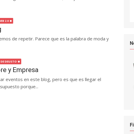
EB 2.0
g
emos de repetir. Parece que es la palabra de moda y
N
 DE DEUSTO
bre y Empresa
 eventos en este blog, pero es que es llegar el
 supuesto porque...
F