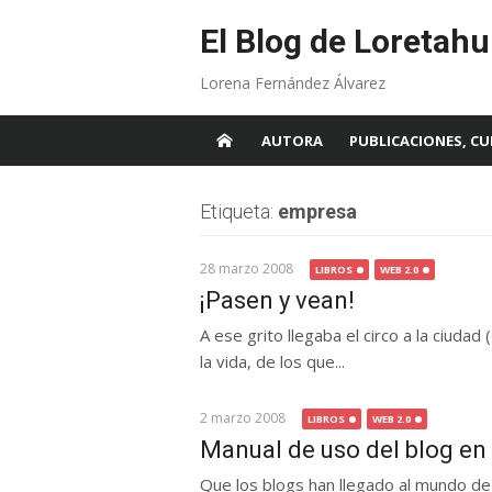
Skip
to
El Blog de Loretahu
content
Lorena Fernández Álvarez
AUTORA
PUBLICACIONES, CU
Etiqueta:
empresa
28 marzo 2008
LIBROS
WEB 2.0
¡Pasen y vean!
A ese grito llegaba el circo a la ciudad
la vida, de los que...
2 marzo 2008
LIBROS
WEB 2.0
Manual de uso del blog en
Que los blogs han llegado al mundo de