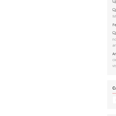
M
F
no
ar
A
ci
vi
C
Ca