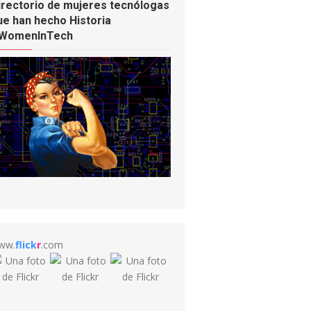
irectorio de mujeres tecnólogas
ue han hecho Historia
WomenInTech
ww.
flick
r
.com