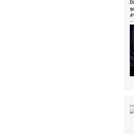
D
q
#
w