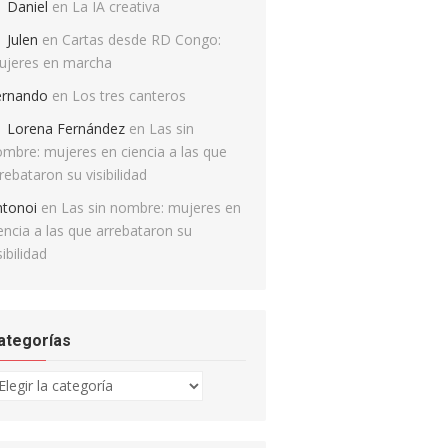
Daniel
en
La IA creativa
Julen
en
Cartas desde RD Congo:
ujeres en marcha
ernando
en
Los tres canteros
Lorena Fernández
en
Las sin
mbre: mujeres en ciencia a las que
rebataron su visibilidad
ntonoi
en
Las sin nombre: mujeres en
encia a las que arrebataron su
sibilidad
ategorías
tegorías