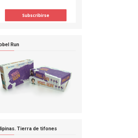
obel Run
ilipinas. Tierra de tifones