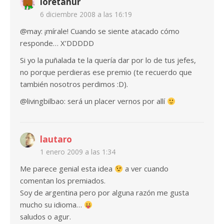
loretahur
6 diciembre 2008 a las 16:19
@may: ¡mírale! Cuando se siente atacado cómo
responde… X’DDDDD
Si yo la puñalada te la quería dar por lo de tus jefes,
no porque perdieras ese premio (te recuerdo que
también nosotros perdimos :D).
@livingbilbao: será un placer vernos por allí
lautaro
1 enero 2009 a las 1:34
Me parece genial esta idea
a ver cuando
comentan los premiados.
Soy de argentina pero por alguna razón me gusta
mucho su idioma…
saludos o agur.