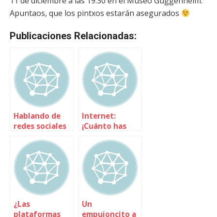
11 de diciembre a las 19:30 en el Museo Guggenheim.
Apuntaos, que los pintxos estarán asegurados
Publicaciones Relacionadas:
Hablando de
Internet:
redes sociales
¡Cuánto has
en El Correo de
crecido!
Andalucía
¿Las
Un
plataformas
empujoncito a