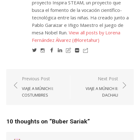
proyecto Inspira STEAM, un proyecto que
busca el fomento de la vocación científico-
tecnológica entre las niñas. Ha creado junto a
Pablo Garaizar e Iñigo Maestro el juego de
mesa Nobel Run.
View all posts by Lorena
Fernández Álvarez (@loretahur)
Navegación
Previous Post
Next Post
de
VIAJE A MÚNICH I:
VIAJE A MÚNICH II:
entradas
COSTUMBRES
DACHAU
10 thoughts on “
Buber Sariak
”