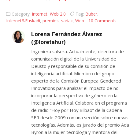
web tienen
la Wikipedia en
futuro en este
euskera:
Category:
Internet
,
Web 2.0
Tag:
Buber
,
país?
Zientzia Astea
Internet&Euskadi
,
premios
,
sariak
,
Web
10 Comments
2007
Lorena Fernández Álvarez
(@loretahur)
Ingeniera salsera. Actualmente, directora de
comunicación digital de la Universidad de
Deusto y responsable de su comisión de
inteligencia artificial. Miembro del grupo
experto de la Comisión Europea Gendered
Innovations para analizar el impacto de no
incorporar la perspectiva de género en la
Inteligencia Artificial. Colabora en el programa
de radio “Hoy por Hoy Bilbao” de la Cadena
SER desde 2009 con una sección sobre nuevas
tecnologías. Además, es jurado del premio Ada
Byron a la mujer tecnóloga y mentora del