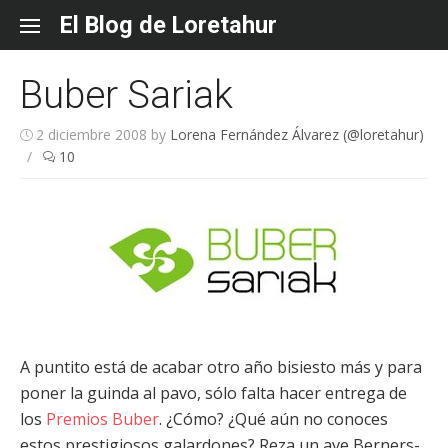
Skip
El Blog de Loretahur
to
content
Buber Sariak
2 diciembre 2008
by
Lorena Fernández Álvarez (@loretahur)
/
10
A puntito está de acabar otro año bisiesto más y para
poner la guinda al pavo, sólo falta hacer entrega de
los
Premios Buber
. ¿Cómo? ¿Qué aún no conoces
estos prestigiosos galardones? Reza un ave Berners-