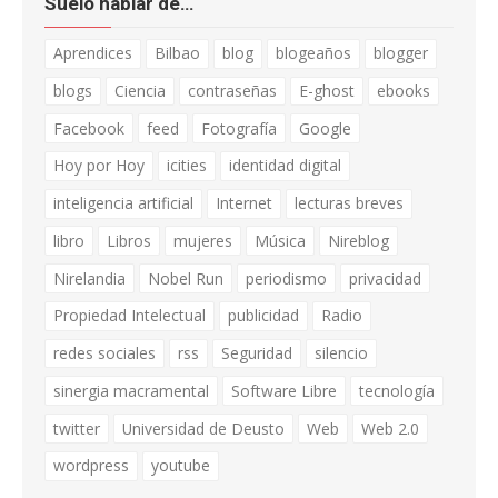
Suelo hablar de…
Aprendices
Bilbao
blog
blogeaños
blogger
blogs
Ciencia
contraseñas
E-ghost
ebooks
Facebook
feed
Fotografía
Google
Hoy por Hoy
icities
identidad digital
inteligencia artificial
Internet
lecturas breves
libro
Libros
mujeres
Música
Nireblog
Nirelandia
Nobel Run
periodismo
privacidad
Propiedad Intelectual
publicidad
Radio
redes sociales
rss
Seguridad
silencio
sinergia macramental
Software Libre
tecnología
twitter
Universidad de Deusto
Web
Web 2.0
wordpress
youtube