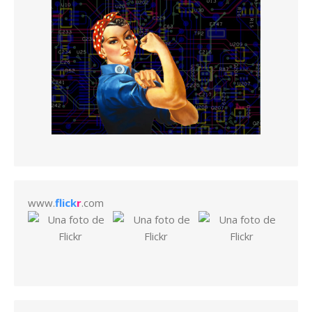
www.
flick
r
.com