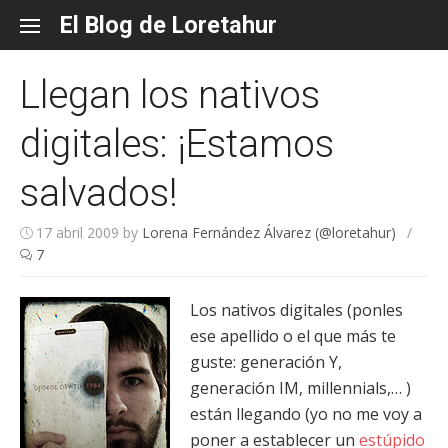
Skip
El Blog de Loretahur
to
content
Llegan los nativos
digitales: ¡Estamos
salvados!
17 abril 2009
by
Lorena Fernández Álvarez (@loretahur)
/
7
Los nativos digitales (ponles
ese apellido o el que más te
guste: generación Y,
generación IM, millennials,… )
están llegando (yo no me voy a
poner a establecer un
estúpido