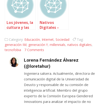
Los jóvenes, la
Nativos
cultura y las
Digitales –
nuevas
Heziberri
tecnologías
Category:
Educación
,
Internet
,
Sociedad
Tag:
generación IM
,
generación Y
,
millennials
,
nativos digitales
,
tecnofobia
7 Comments
Lorena Fernández Álvarez
(@loretahur)
Ingeniera salsera. Actualmente, directora de
comunicación digital de la Universidad de
Deusto y responsable de su comisión de
inteligencia artificial. Miembro del grupo
experto de la Comisión Europea Gendered
Innovations para analizar el impacto de no