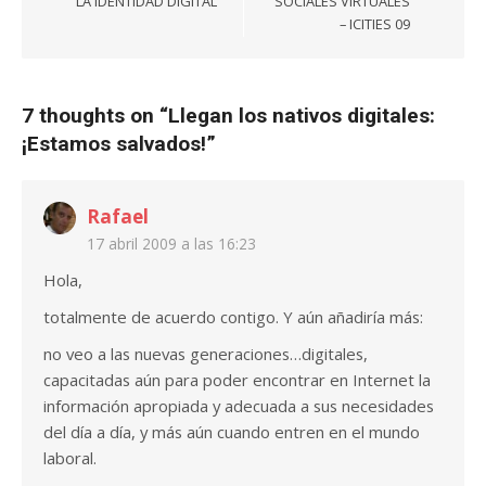
entradas
LA IDENTIDAD DIGITAL
SOCIALES VIRTUALES
– ICITIES 09
7 thoughts on “
Llegan los nativos digitales:
¡Estamos salvados!
”
Rafael
17 abril 2009 a las 16:23
Hola,
totalmente de acuerdo contigo. Y aún añadiría más:
no veo a las nuevas generaciones…digitales,
capacitadas aún para poder encontrar en Internet la
información apropiada y adecuada a sus necesidades
del día a día, y más aún cuando entren en el mundo
laboral.