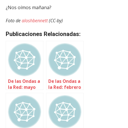
¿Nos oímos mañana?
Foto de
aloshbennett
(CC-by)
Publicaciones Relacionadas:
De las Ondas a
De las Ondas a
la Red: mayo
la Red: febrero
2010
2010