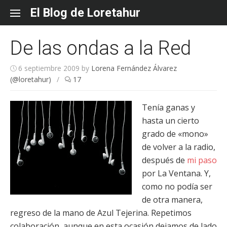
Skip
El Blog de Loretahur
to
content
De las ondas a la Red
6 septiembre 2009
by
Lorena Fernández Álvarez
(@loretahur)
/
17
Tenía ganas y
hasta un cierto
grado de «mono»
de volver a la radio,
después de
mi paso
por La Ventana. Y,
como no podía ser
de otra manera,
regreso de la mano de Azul Tejerina. Repetimos
colaboración, aunque en esta ocasión dejamos de lado