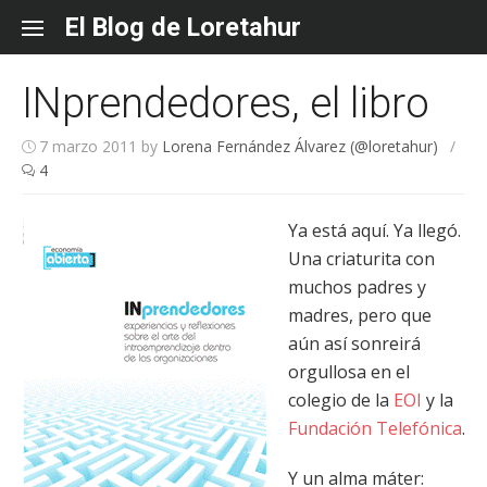
Skip
El Blog de Loretahur
to
content
INprendedores, el libro
7 marzo 2011
by
Lorena Fernández Álvarez (@loretahur)
/
4
Ya está aquí. Ya llegó.
Una criaturita con
muchos padres y
madres, pero que
aún así sonreirá
orgullosa en el
colegio de la
EOI
y la
Fundación Telefónica
.
Y un alma máter: