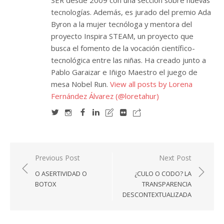
SER desde 2009 con una sección sobre nuevas
tecnologías. Además, es jurado del premio Ada
Byron a la mujer tecnóloga y mentora del
proyecto Inspira STEAM, un proyecto que
busca el fomento de la vocación científico-
tecnológica entre las niñas. Ha creado junto a
Pablo Garaizar e Iñigo Maestro el juego de
mesa Nobel Run.
View all posts by Lorena
Fernández Álvarez (@loretahur)
Navegación
Previous Post
Next Post
de
O ASERTIVIDAD O
¿CULO O CODO? LA
entradas
BOTOX
TRANSPARENCIA
DESCONTEXTUALIZADA