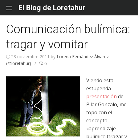
Skip
El Blog de Loretahur
to
content
Comunicación bulímica:
tragar y vomitar
28 noviembre 2011
by
Lorena Fernández Álvarez
(@loretahur)
/
6
Viendo esta
estupenda
presentación
de
Pilar Gonzalo, me
topo con el
concepto
«aprendizaje
bulímico (tragar y