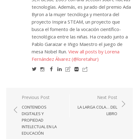
tecnologías. Además, es jurado del premio Ada
Byron a la mujer tecnóloga y mentora del
proyecto Inspira STEAM, un proyecto que
busca el fomento de la vocación científico-
tecnológica entre las niñas. Ha creado junto a
Pablo Garaizar e Iñigo Maestro el juego de
mesa Nobel Run.
View all posts by Lorena
Fernández Álvarez (@loretahur)
Navegación
Previous Post
Next Post
de
CONTENIDOS
LA LARGA COLA… DEL
entradas
DIGITALES Y
LIBRO
PROPIEDAD
INTELECTUAL EN LA
EDUCACIÓN