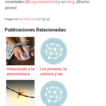
novedades (
@kzguneakezitxi
) y un
blog
. ¡Mucho
ánimo!
Imagen de
aiaraldea.com
(CC by-sa)
Publicaciones Relacionadas:
Induciendo a la
Los jóvenes, la
autocensura
cultura y las
digital
nuevas
tecnologías