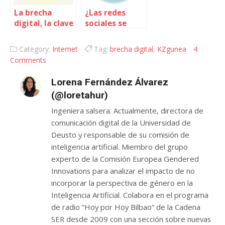
La brecha
¿Las redes
digital, la clave
sociales se
está en el uso y
sustentan sólo
ya no tanto en
con bits y
Category:
Internet
Tag:
brecha digital
,
KZgunea
4
el acceso
bytes?
Comments
Lorena Fernández Álvarez
(@loretahur)
Ingeniera salsera. Actualmente, directora de
comunicación digital de la Universidad de
Deusto y responsable de su comisión de
inteligencia artificial. Miembro del grupo
experto de la Comisión Europea Gendered
Innovations para analizar el impacto de no
incorporar la perspectiva de género en la
Inteligencia Artificial. Colabora en el programa
de radio “Hoy por Hoy Bilbao” de la Cadena
SER desde 2009 con una sección sobre nuevas