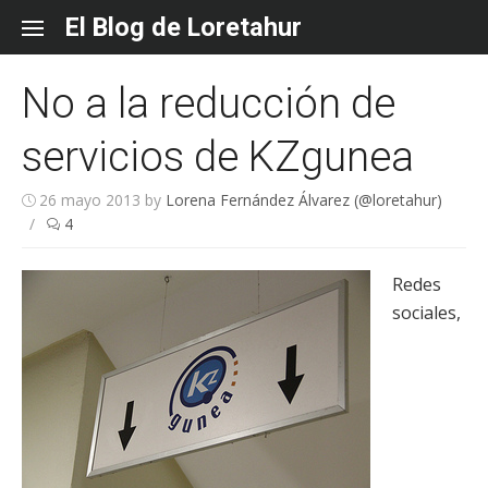
Skip
El Blog de Loretahur
to
content
No a la reducción de
servicios de KZgunea
26 mayo 2013
by
Lorena Fernández Álvarez (@loretahur)
/
4
Redes
sociales,