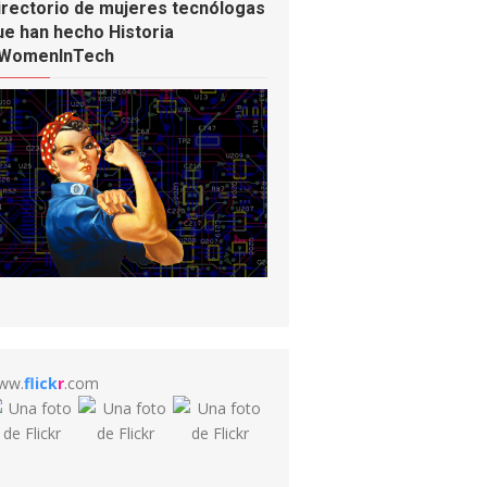
irectorio de mujeres tecnólogas
ue han hecho Historia
WomenInTech
ww.
flick
r
.com