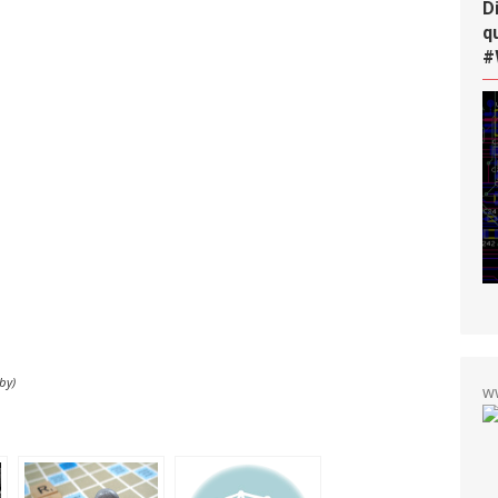
D
q
#
by)
w