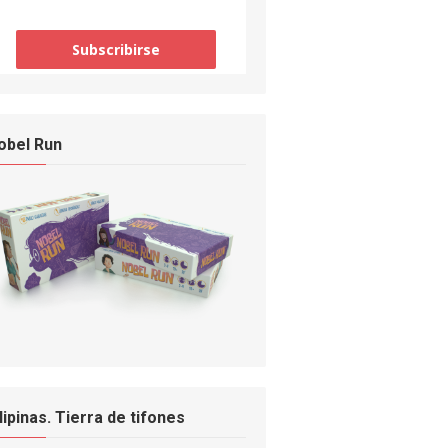
obel Run
ilipinas. Tierra de tifones