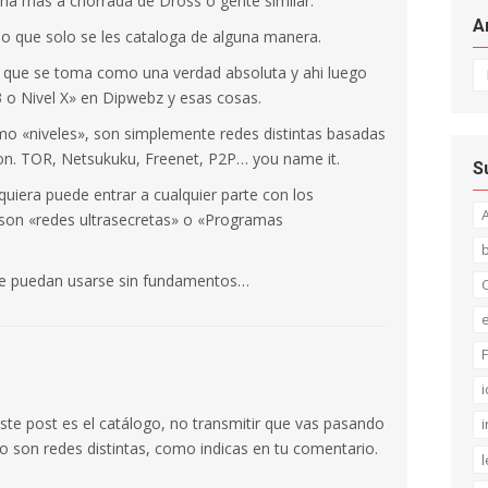
ena mas a chorrada de Dross o gente similar.
A
eo que solo se les cataloga de alguna manera.
Ar
es que se toma como una verdad absoluta y ahi luego
3 o Nivel X» en Dipwebz y esas cosas.
mo «niveles», son simplemente redes distintas basadas
n. TOR, Netsukuku, Freenet, P2P… you name it.
S
quiera puede entrar a cualquier parte con los
on «redes ultrasecretas» o «Programas
ue puedan usarse sin fundamentos…
C
F
i
este post es el catálogo, no transmitir que vas pasando
i
no son redes distintas, como indicas en tu comentario.
l