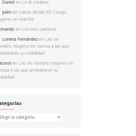
Daniel
en
La IA creativa
Julen
en
Cartas desde RD Congo:
ujeres en marcha
ernando
en
Los tres canteros
Lorena Fernández
en
Las sin
mbre: mujeres en ciencia a las que
rebataron su visibilidad
ntonoi
en
Las sin nombre: mujeres en
encia a las que arrebataron su
sibilidad
ategorías
tegorías