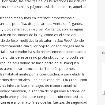
 Por tanto, las arañitas de los buscadores no indexan
ros como 4Chan y páginas aisladas, es decir, aquellas
uceando más y más en internet, empezamos a
anidad: pedofilia, drogas, armas, venta de órganos,
s y otros mercados negros. Por tanto, son las aguas
án en los límites de la ley, como es el caso del
ecibido foco mediático la plataforma
Silk Road
, donde
prácticamente cualquier objeto, desde drogas hasta
falsa. Su creador ha sido recientemente condenado a
C
da oficial de este reino profundo, como no podía ser
echo, es aquí donde se hace parte de su blanqueo.
mos a encontrar delincuencia. También podemos
s habitualmente por la ciberdisidencia para eludir la
rnos dictatoriales. Ese es el caso de TOR (The Onion
to es intercambiar mensajes de manera anónima.
Edward Snowden, la Agencia de Seguridad Nacional de
guido «romperlo» hace tiempo, descubriendo así las
scan ese anonimato. Y es que las fuerzas de seguridad