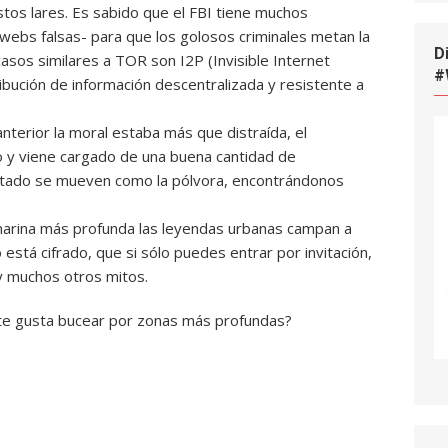
tos lares. Es sabido que el FBI tiene muchos
 -webs falsas- para que los golosos criminales metan la
D
casos similares a TOR son I2P (Invisible Internet
#
ribución de información descentralizada y resistente a
l anterior la moral estaba más que distraída, el
 y viene cargado de una buena cantidad de
Estado se mueven como la pólvora, encontrándonos
 marina más profunda las leyendas urbanas campan a
 está cifrado, que si sólo puedes entrar por invitación,
y muchos otros mitos.
o te gusta bucear por zonas más profundas?