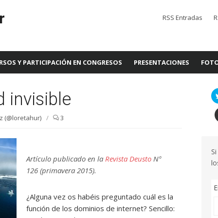
r
RSS Entradas
R
RSOS Y PARTICIPACIÓN EN CONGRESOS
PRESENTACIONES
FOTO
 invisible
z (@loretahur)
/
3
Si
Artículo publicado en la
Revista Deusto
Nº
lo
126 (primavera 2015).
E
¿Alguna vez os habéis preguntado cuál es la
función de los dominios de internet? Sencillo: