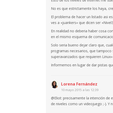
Esto de los niveles de internet me su
No es que estrictamente los haya, cr
El problema de hacer un listado asi 
ves a «juankers» que dicen ser «Nivel
En realidad no deberia haber cosa co
en el mismo esquema de comunicacio
Solo seria bueno dejar claro que, cual
programas necesarios, que tampoco s
superavanzados que requieren Linux»
Informemos en lugar de dar pistas q
Lorena Fernández
10 mayo 2015 a las 12:39
@Eliot: precisamente la intención de 
de niveles como un videojuego ;-). Y 