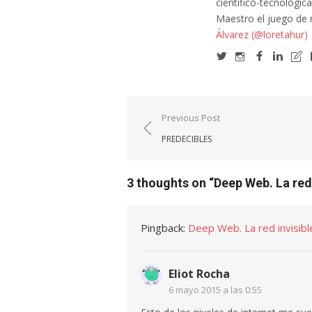
científico-tecnológic
Maestro el juego de
Álvarez (@loretahur)
Navegación
Previous Post
de
PREDECIBLES
entradas
3 thoughts on “
Deep Web. La red 
Pingback:
Deep Web. La red invisible
Eliot Rocha
6 mayo 2015 a las 0:55