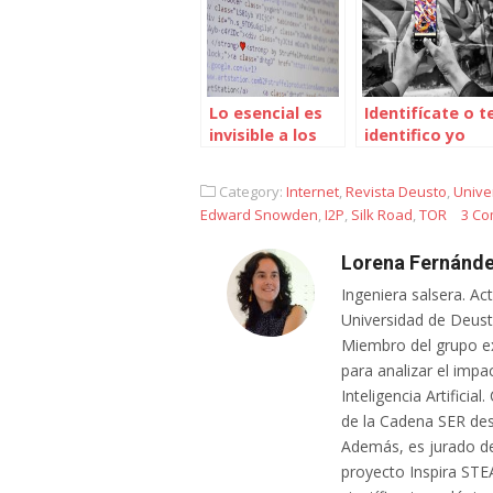
Lo esencial es
Identifícate o t
invisible a los
identifico yo
ojos. O cómo
luchar contra la
Category:
Internet
,
Revista Deusto
,
Unive
opacidad de los
Edward Snowden
,
I2P
,
Silk Road
,
TOR
3 C
algoritmos y
sus sesgos
Lorena Fernánde
Ingeniera salsera. Ac
Universidad de Deusto
Miembro del grupo e
para analizar el impa
Inteligencia Artifici
de la Cadena SER des
Además, es jurado de
proyecto Inspira STE