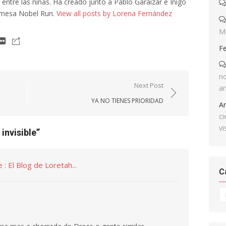
a entre las niñas. Ha creado junto a Pablo Garaizar e Iñigo
 mesa Nobel Run.
View all posts by Lorena Fernández
M
F
no
Next Post
ar
YA NO TIENES PRIORIDAD
A
ci
vi
invisible
”
 : El Blog de Loretah...
C
Ca