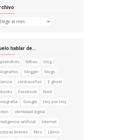
rchivo
chivo
uelo hablar de…
Aprendices
Bilbao
blog
blogeaños
blogger
blogs
iencia
contraseñas
E-ghost
ebooks
Facebook
feed
otografía
Google
Hoy por Hoy
cities
identidad digital
nteligencia artificial
Internet
ecturas breves
libro
Libros