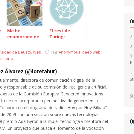
Ú
e
Me he
El test de
enamorado de
Turing:
un robot
¿máquinas o
humanos?
rsidad de Deusto
,
Web
Tag:
Anonymous
,
deep web
,
omments
Ru
z Álvarez (@loretahur)
St
tualmente, directora de comunicación digital de la
 y responsable de su comisión de inteligencia artificial.
xperto de la Comisión Europea Gendered Innovations
St
cto de no incorporar la perspectiva de género en la
al. Colabora en el programa de radio “Hoy por Hoy Bilbao”
de 2009 con una sección sobre nuevas tecnologías.
l premio Ada Byron a la mujer tecnóloga y mentora del
Ú
AM, un proyecto que busca el fomento de la vocación