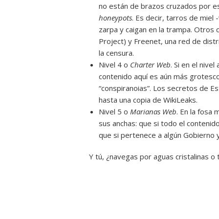
no están de brazos cruzados por es
honeypots
. Es decir, tarros de miel
zarpa y caigan en la trampa. Otros 
Project) y Freenet, una red de dist
la censura.
Nivel 4 o
Charter Web
. Si en el nive
contenido aquí es aún más grotesco
“conspiranoias”. Los secretos de 
hasta una copia de WikiLeaks.
Nivel 5 o
Marianas Web
. En la fosa
sus anchas: que si todo el contenido
que si pertenece a algún Gobierno 
Y tú, ¿navegas por aguas cristalinas 