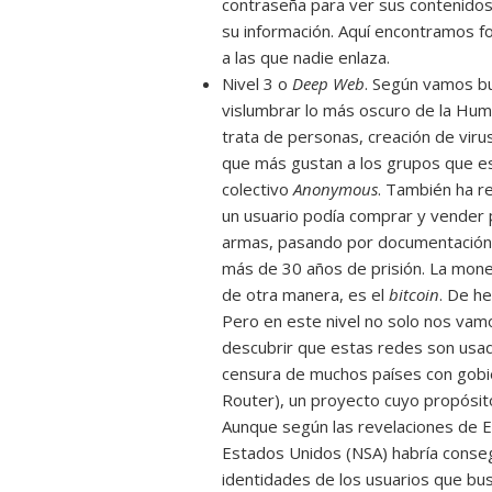
contraseña para ver sus contenidos.
su información. Aquí encontramos fo
a las que nadie enlaza.
Nivel 3 o
Deep Web
. Según vamos b
vislumbrar lo más oscuro de la Hum
trata de personas, creación de viru
que más gustan a los grupos que est
colectivo
Anonymous
. También ha r
un usuario podía comprar y vender 
armas, pasando por documentación 
más de 30 años de prisión. La mone
de otra manera, es el
bitcoin
. De h
Pero en este nivel no solo nos va
descubrir que estas redes son usada
censura de muchos países con gobie
Router), un proyecto cuyo propósi
Aunque según las revelaciones de 
Estados Unidos (NSA) habría conse
identidades de los usuarios que bu