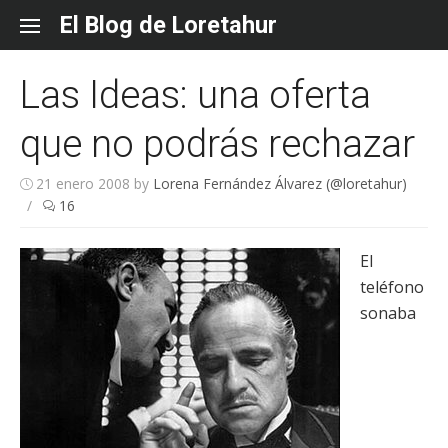
Skip
El Blog de Loretahur
to
content
Las Ideas: una oferta
que no podrás rechazar
21 enero 2008
by
Lorena Fernández Álvarez (@loretahur)
/
16
El
teléfono
sonaba