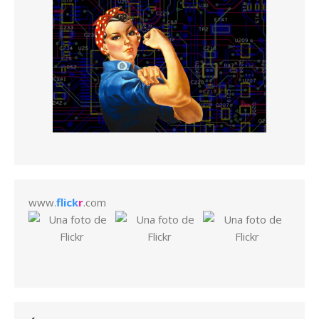
www.
flick
r
.com