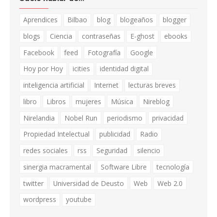
Aprendices
Bilbao
blog
blogeaños
blogger
blogs
Ciencia
contraseñas
E-ghost
ebooks
Facebook
feed
Fotografía
Google
Hoy por Hoy
icities
identidad digital
inteligencia artificial
Internet
lecturas breves
libro
Libros
mujeres
Música
Nireblog
Nirelandia
Nobel Run
periodismo
privacidad
Propiedad Intelectual
publicidad
Radio
redes sociales
rss
Seguridad
silencio
sinergia macramental
Software Libre
tecnología
twitter
Universidad de Deusto
Web
Web 2.0
wordpress
youtube