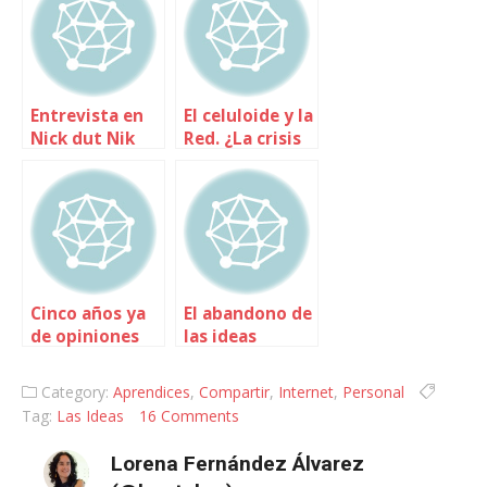
Entrevista en
El celuloide y la
Nick dut Nik
Red. ¿La crisis
de los soportes
o de las ideas?
Cinco años ya
El abandono de
de opiniones
las ideas
con valor
Category:
Aprendices
,
Compartir
,
Internet
,
Personal
Tag:
Las Ideas
16 Comments
Lorena Fernández Álvarez