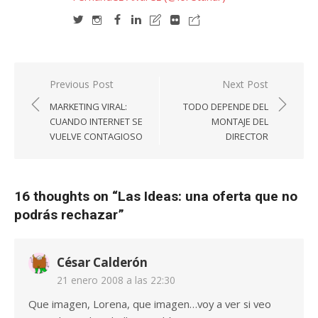
Navegación
Previous Post
Next Post
de
MARKETING VIRAL:
TODO DEPENDE DEL
entradas
CUANDO INTERNET SE
MONTAJE DEL
VUELVE CONTAGIOSO
DIRECTOR
16 thoughts on “
Las Ideas: una oferta que no
podrás rechazar
”
César Calderón
21 enero 2008 a las 22:30
Que imagen, Lorena, que imagen…voy a ver si veo