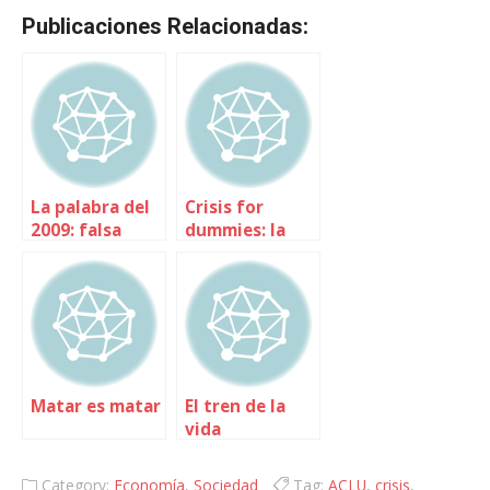
Publicaciones Relacionadas:
La palabra del
Crisis for
2009: falsa
dummies: la
austeridad
teoría Ninja
Matar es matar
El tren de la
vida
Category:
Economía
,
Sociedad
Tag:
ACLU
,
crisis
,