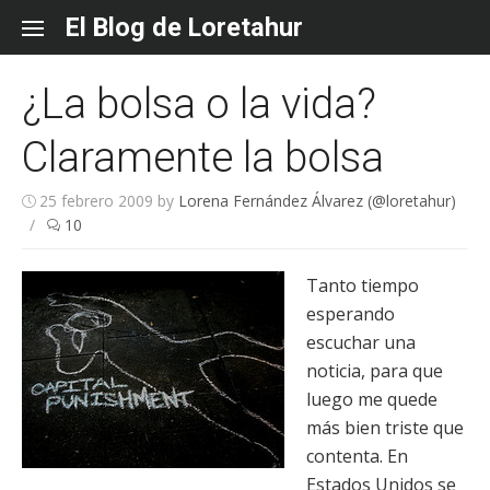
Skip
El Blog de Loretahur
to
content
¿La bolsa o la vida?
Claramente la bolsa
25 febrero 2009
by
Lorena Fernández Álvarez (@loretahur)
/
10
Tanto tiempo
esperando
escuchar una
noticia, para que
luego me quede
más bien triste que
contenta. En
Estados Unidos se