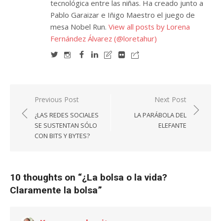
tecnológica entre las niñas. Ha creado junto a
Pablo Garaizar e Iñigo Maestro el juego de
mesa Nobel Run.
View all posts by Lorena
Fernández Álvarez (@loretahur)
Navegación
Previous Post
Next Post
de
¿LAS REDES SOCIALES
LA PARÁBOLA DEL
entradas
SE SUSTENTAN SÓLO
ELEFANTE
CON BITS Y BYTES?
10 thoughts on “
¿La bolsa o la vida?
Claramente la bolsa
”