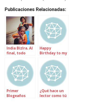
Publicaciones Relacionadas:
India BizIra. Al
Happy
final, todo
Birthday to my
acabará bien y
blog
si no, es que no
es el final
Primer
¿Qué hace un
Blogeaños
lector como tú
en un sitio