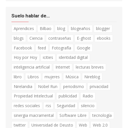
Suelo hablar de…
Aprendices
Bilbao
blog
blogeaños
blogger
blogs
Ciencia
contraseñas
E-ghost
ebooks
Facebook
feed
Fotografía
Google
Hoy por Hoy
icities
identidad digital
inteligencia artificial
Internet
lecturas breves
libro
Libros
mujeres
Música
Nireblog
Nirelandia
Nobel Run
periodismo
privacidad
Propiedad Intelectual
publicidad
Radio
redes sociales
rss
Seguridad
silencio
sinergia macramental
Software Libre
tecnología
twitter
Universidad de Deusto
Web
Web 2.0