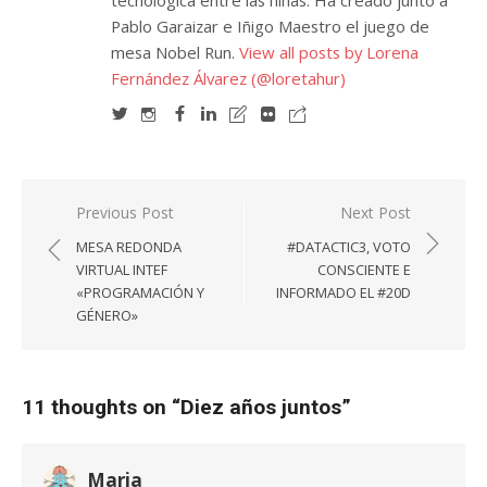
tecnológica entre las niñas. Ha creado junto a
Pablo Garaizar e Iñigo Maestro el juego de
mesa Nobel Run.
View all posts by Lorena
Fernández Álvarez (@loretahur)
Navegación
Previous Post
Next Post
de
MESA REDONDA
#DATACTIC3, VOTO
entradas
VIRTUAL INTEF
CONSCIENTE E
«PROGRAMACIÓN Y
INFORMADO EL #20D
GÉNERO»
11 thoughts on “
Diez años juntos
”
Maria