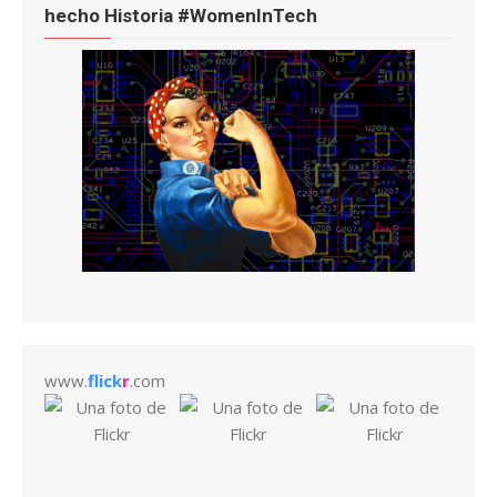
hecho Historia #WomenInTech
www.
flick
r
.com