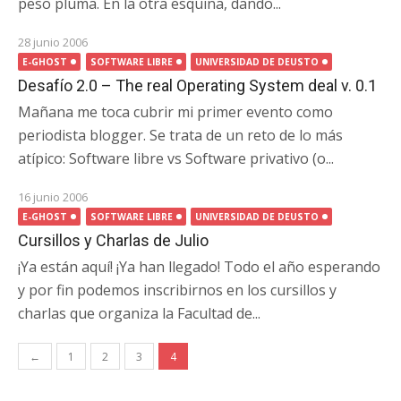
peso pluma. En la otra esquina, dando...
28 junio 2006
E-GHOST
SOFTWARE LIBRE
UNIVERSIDAD DE DEUSTO
Desafío 2.0 – The real Operating System deal v. 0.1
Mañana me toca cubrir mi primer evento como
periodista blogger. Se trata de un reto de lo más
atípico: Software libre vs Software privativo (o...
16 junio 2006
E-GHOST
SOFTWARE LIBRE
UNIVERSIDAD DE DEUSTO
Cursillos y Charlas de Julio
¡Ya están aquí! ¡Ya han llegado! Todo el año esperando
y por fin podemos inscribirnos en los cursillos y
charlas que organiza la Facultad de...
Navegación
←
1
2
3
4
de
entradas