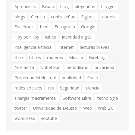
Aprendices
Bilbao
blog
blogeaños
blogger
blogs
Ciencia
contraseñas
E-ghost
ebooks
Facebook
feed
Fotografía
Google
Hoy por Hoy
icities
identidad digital
inteligencia artificial
Internet
lecturas breves
libro
Libros
mujeres
Música
Nireblog
Nirelandia
Nobel Run
periodismo
privacidad
Propiedad Intelectual
publicidad
Radio
redes sociales
rss
Seguridad
silencio
sinergia macramental
Software Libre
tecnología
twitter
Universidad de Deusto
Web
Web 2.0
wordpress
youtube