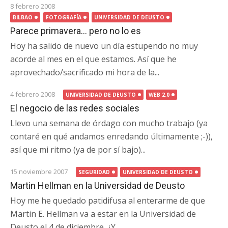
8 febrero 2008
BILBAO
FOTOGRAFÍA
UNIVERSIDAD DE DEUSTO
Parece primavera… pero no lo es
Hoy ha salido de nuevo un día estupendo no muy
acorde al mes en el que estamos. Así que he
aprovechado/sacrificado mi hora de la...
4 febrero 2008
UNIVERSIDAD DE DEUSTO
WEB 2.0
El negocio de las redes sociales
Llevo una semana de órdago con mucho trabajo (ya
contaré en qué andamos enredando últimamente ;-)),
así que mi ritmo (ya de por sí bajo)...
15 noviembre 2007
SEGURIDAD
UNIVERSIDAD DE DEUSTO
Martin Hellman en la Universidad de Deusto
Hoy me he quedado patidifusa al enterarme de que
Martin E. Hellman va a estar en la Universidad de
Deusto el 4 de diciembre. ¿Y...