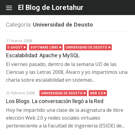
Skip
El Blog de Loretahur
to
content
Categoría:
Universidad de Deusto
17 marzo 2008
E-GHOST
SOFTWARE LIBRE
UNIVERSIDAD DE DEUSTO
Escalabilidad: Apache y MySQL
El viernes pasado, dentro de la semana UD de las
Ciencias y las Letras 2008, Álvaro y yo impartimos una
charla sobre escalabilidad en sistemas...
25 febrero 2008
UNIVERSIDAD DE DEUSTO
WEB 2.0
Los Blogs. La conversación llegó a la Red
Hoy he impartido una clase de la asignatura de libre
elección Web 2.0 y redes sociales virtuales
perteneciente a la Facultad de Ingeniería (ESIDE) de...